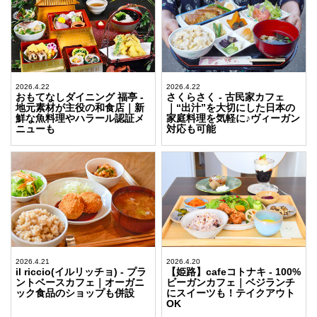
2026.4.22
2026.4.22
おもてなしダイニング 福亭 -
さくらさく - 古民家カフェ
地元素材が主役の和食店｜新
｜“出汁”を大切にした日本の
鮮な魚料理やハラール認証メ
家庭料理を気軽に♪ヴィーガン
ニューも
対応も可能
2026.4.21
2026.4.20
il riccio(イルリッチョ) - プラ
【姫路】cafeコトナキ - 100%
ントベースカフェ｜オーガニ
ビーガンカフェ｜ベジランチ
ック食品のショップも併設
にスイーツも！テイクアウト
OK