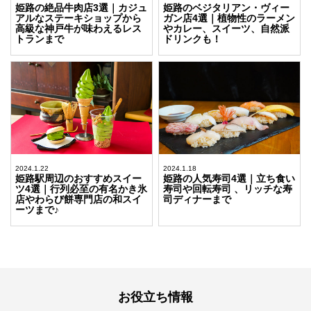
姫路の絶品牛肉店3選｜カジュ
姫路のベジタリアン・ヴィー
アルなステーキショップから
ガン店4選｜植物性のラーメン
高級な神戸牛が味わえるレス
やカレー、スイーツ、自然派
トランまで
ドリンクも！
2024.1.22
2024.1.18
姫路駅周辺のおすすめスイー
姫路の人気寿司4選｜立ち食い
ツ4選｜行列必至の有名かき氷
寿司や回転寿司 、リッチな寿
店やわらび餅専門店の和スイ
司ディナーまで
ーツまで♪
お役立ち情報