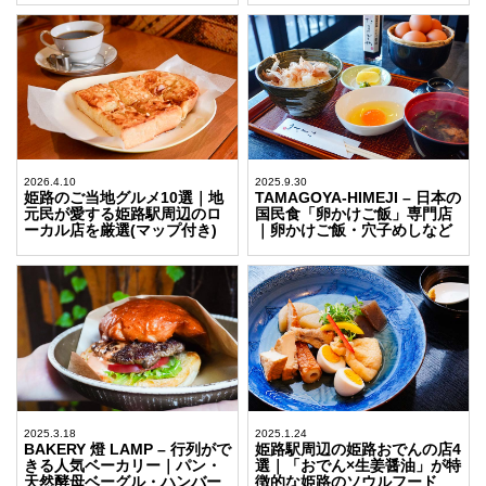
2026.4.10
2025.9.30
姫路のご当地グルメ10選｜地
TAMAGOYA-HIMEJI – 日本の
元民が愛する姫路駅周辺のロ
国民食「卵かけご飯」専門店
ーカル店を厳選(マップ付き)
｜卵かけご飯・穴子めしなど
2025.3.18
2025.1.24
BAKERY 燈 LAMP – 行列がで
姫路駅周辺の姫路おでんの店4
きる人気ベーカリー｜パン・
選｜「おでん×生姜醤油」が特
天然酵母ベーグル・ハンバー
徴的な姫路のソウルフード