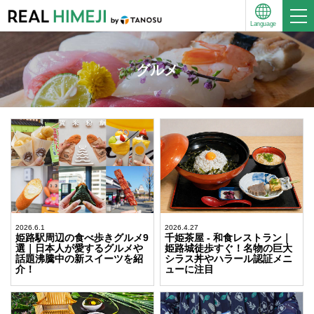
Language
グルメ
2026.6.1
2026.4.27
姫路駅周辺の食べ歩きグルメ9
千姫茶屋 - 和食レストラン｜
選｜日本人が愛するグルメや
姫路城徒歩すぐ！名物の巨大
話題沸騰中の新スイーツを紹
シラス丼やハラール認証メニ
介！
ューに注目