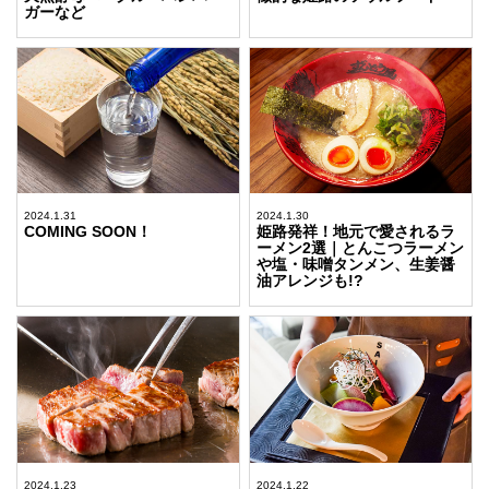
ガーなど
2024.1.31
2024.1.30
COMING SOON！
姫路発祥！地元で愛されるラ
ーメン2選｜とんこつラーメン
や塩・味噌タンメン、生姜醤
油アレンジも!?
2024.1.23
2024.1.22