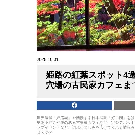
2025.10.31
姫路の紅葉スポット4
穴場の古民家カフェま
世界遺産「姫路城」や隣接する日本庭園「好古園」をは
史あるお寺や趣のある古民家カフェなど、定番スポット
ップイベントなど、訪れる楽しみを広げてくれる情報も
せんか？