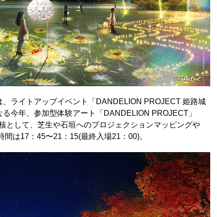
は、ライトアップイベント「DANDELION PROJECT 姫路城
となる今年、参加型体験アート「DANDELION PROJECT」
ON)を核として、芝生や石垣へのプロジェクションマッピングや
17：45〜21：15(最終入場21：00)。