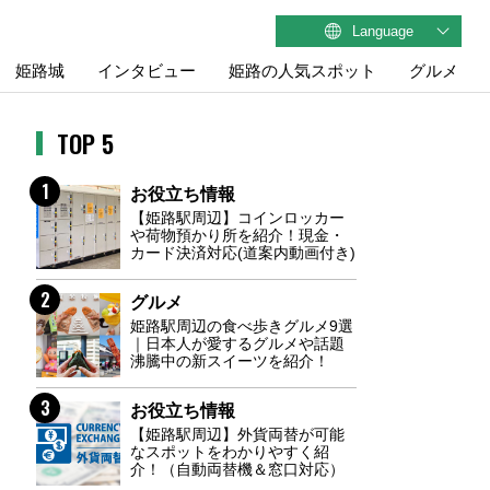
Language
姫路城
インタビュー
姫路の人気スポット
グルメ
TOP 5
1
お役立ち情報
【姫路駅周辺】コインロッカー
や荷物預かり所を紹介！現金・
カード決済対応(道案内動画付き)
2
グルメ
姫路駅周辺の食べ歩きグルメ9選
｜日本人が愛するグルメや話題
沸騰中の新スイーツを紹介！
3
お役立ち情報
【姫路駅周辺】外貨両替が可能
なスポットをわかりやすく紹
介！（自動両替機＆窓口対応）