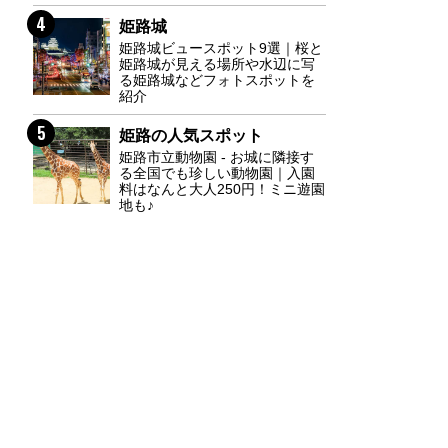
4
姫路城
姫路城ビュースポット9選｜桜と
姫路城が見える場所や水辺に写
る姫路城などフォトスポットを
紹介
5
姫路の人気スポット
姫路市立動物園 - お城に隣接す
る全国でも珍しい動物園｜入園
料はなんと大人250円！ミニ遊園
地も♪