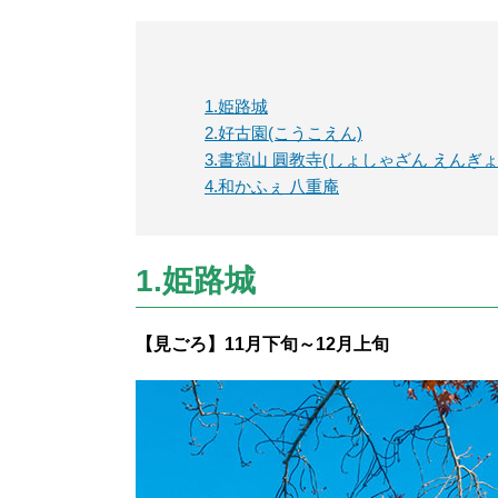
1.姫路城
2.好古園(こうこえん)
3.書寫山 圓教寺(しょしゃざん えんぎょ
4.和かふぇ 八重庵
1.姫路城
【見ごろ】11月下旬～12月上旬